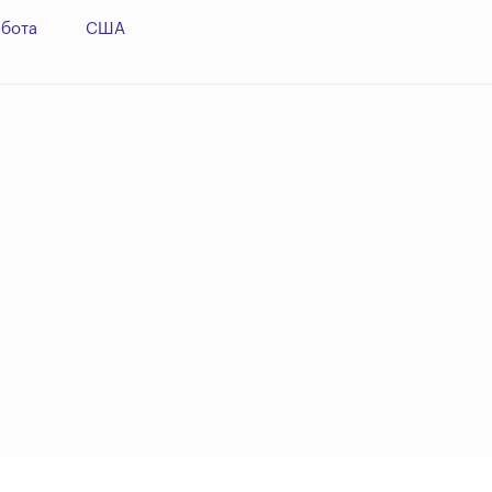
абота
США