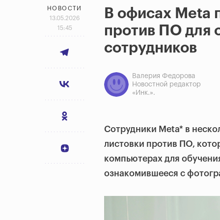
НОВОСТИ
В офисах Meta 
13.05.2026
против ПО для 
15:45
сотрудников
Валерия Федорова
Новостной редактор
«Инк.».
Сотрудники Meta* в неск
листовки против ПО, кото
компьютерах для обучения
ознакомившееся с фотогр