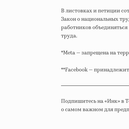
В листовках и петиции с
Закон о национальных тр
работников объединяться 
труда.
*Meta — запрещена на тер
**Facebook — принадлежит
Подпишитесь на «Инк» в 
о самом важном для пред