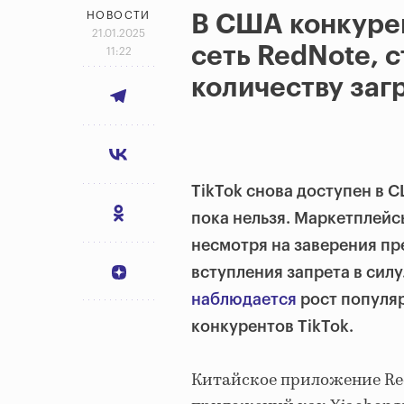
НОВОСТИ
В США конкурен
21.01.2025
сеть RedNote, с
11:22
количеству заг
TikTok снова доступен в С
пока нельзя. Маркетплейс
несмотря на заверения пре
вступления запрета в силу.
наблюдается
рост популяр
конкурентов TikTok.
Китайское приложение Red