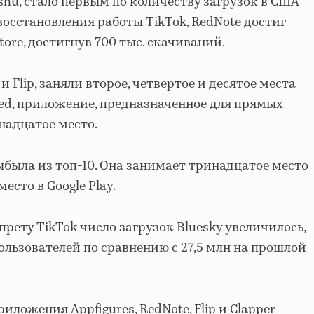
hu, стало первым по количеству загрузок в США
восстановления работы TikTok, RedNote достиг
tore, достигнув 700 тыс. скачиваний.
и Flip, заняли второе, четвертое и десятое места
ted, приложение, предназначенное для прямых
надцатое место.
ыбыла из топ-10. Она занимает тринадцатое место
есто в Google Play.
апрету TikTok число загрузок Bluesky увеличилось,
 пользователей по сравнению с 27,5 млн на прошлой
иложения Appfigures, RedNote, Flip и Clapper