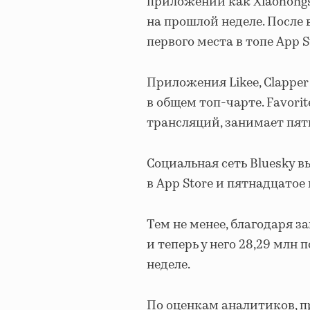
приложений как Xiaohongs
на прошлой неделе. После 
первого места в топе App S
Приложения Likee, Clapper 
в общем топ-чарте. Favori
трансляций, занимает пят
Социальная сеть Bluesky в
в App Store и пятнадцатое м
Тем не менее, благодаря з
и теперь у него 28,29 млн
неделе.
По оценкам аналитиков, пр