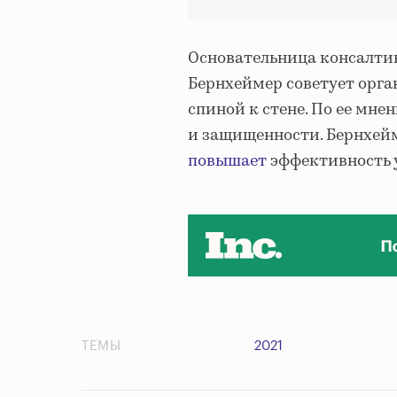
Основательница консалтин
Бернхеймер советует орга
спиной к стене. По ее мне
и защищенности. Бернхейм
повышает
эффективность 
ТЕМЫ
2021