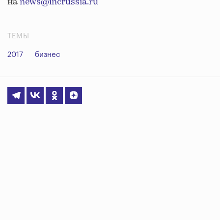
на
news@incrussia.ru
ТЕМЫ
2017
бизнес