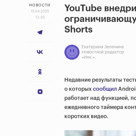
НОВОСТИ
YouTube внедри
15.04.2025
ограничивающу
12:33
Shorts
Екатерина Зеленина
Новостной редактор
«Инк.».
Недавние результаты тест
о которых
сообщил
Androi
работает над функцией, 
ежедневного таймера кон
коротких видео.