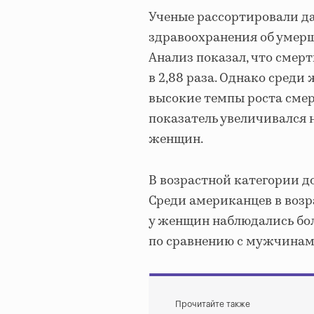
Ученые рассортировали д
здравоохранения об умерши
Анализ показал, что смер
в 2,88 раза. Однако сред
высокие темпы роста смерт
показатель увеличивался н
женщин.
В возрастной категории д
Среди американцев в возра
у женщин наблюдались бо
по сравнению с мужчинами 
Прочитайте также