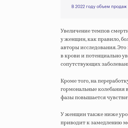
В 2022 году объем продаж 
Увеличение темпов смертн
у женщин, как правило, б
авторы исследования. Эт
в крови и потенциально у
сопутствующих заболеван
Кроме того, на переработк
гормональные колебания в
фазы повышается чувствит
У женщин также ниже уро
приводит к замедлению ме