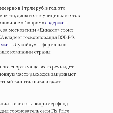
имерно в 1 трлн руб. в год, это
льными, деньги от муниципалитетов
дивизионе «Газпром»
содержит
, за московским «Динамо» стоит
А владеет госкорпорация ВЭБ.РФ.
ежит
«Лукойлу» — формально
яных компаний страны.
ого спорта чаще всего речь идет
сновную часть расходов закрывают
астный капитал пока играет
ния тоже есть, например фонд
ил сооснователь сети Fix Price