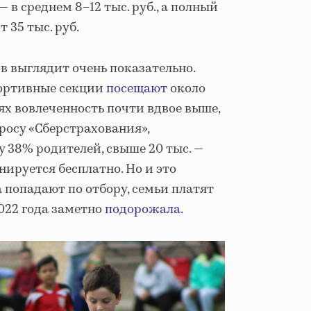
— в среднем 8–12 тыс. руб., а полный
т 35 тыс. руб.
в выглядит очень показательно.
ортивные секции
посещают
около
ях вовлеченность почти вдвое выше,
просу «Сберстрахования»,
у 38% родителей, свыше 20 тыс. —
нируется бесплатно. Но и это
 попадают по отбору, семьи платят
022 года заметно
подорожала
.