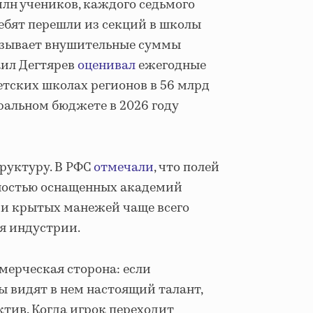
млн учеников, каждого седьмого
 ребят перешли из секций в школы
называет внушительные суммы
ил Дегтярев
оценивал
ежегодные
етских школах регионов в 56 млрд
деральном бюджете в 2026 году
труктуру. В РФС
отмечали
, что полей
лностью оснащенных академий
в и крытых манежей чаще всего
я индустрии.
ммерческая сторона: если
ры видят в нем настоящий талант,
тив. Когда игрок переходит