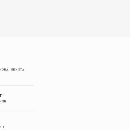
НОВА, НИКИТА
р:
НИН
ИНА