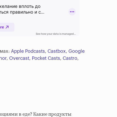
мах:
Apple Podcasts
,
Castbox
,
Google
hor
,
Overcast
,
Pocket Casts
,
Castro
,
моциями в еде? Какие продукты