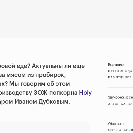
Ведущие:
ровой еде? Актуальны ли еще
НАТАЛЬЯ ЖДА
за мясом из пробирок,
КАМИТДИНОВ
ах? Мы говорим об этом
роизводству ЗОЖ-попкорна
Holy
Звукорежиссе
аром Иваном Дубковым.
АНТОН КАРПУ
Обложка:
МЭРИ АНАСК