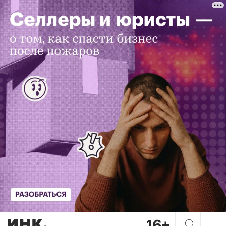
На старте «пылесосим» райо