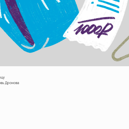
ецу
вь Дронова