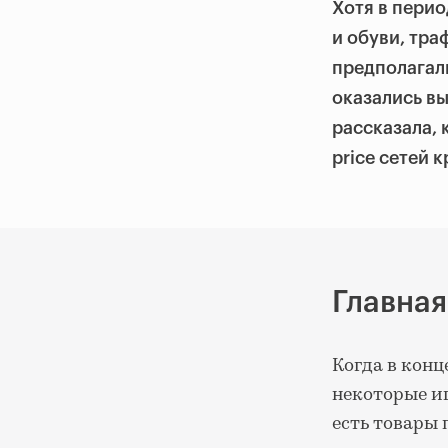
Хотя в пери
и обуви, тра
предполагали
оказались в
рассказала, 
price сетей 
Главная
Когда в кон
некоторые иг
есть товары 