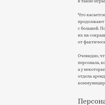
в такие игры
Что касается
продолжают р
с большей. П
их на сокра
от фактическ
Очевидно, чт
персонала, 
а у некоторы
отдела аренд
коммунициро
Персона