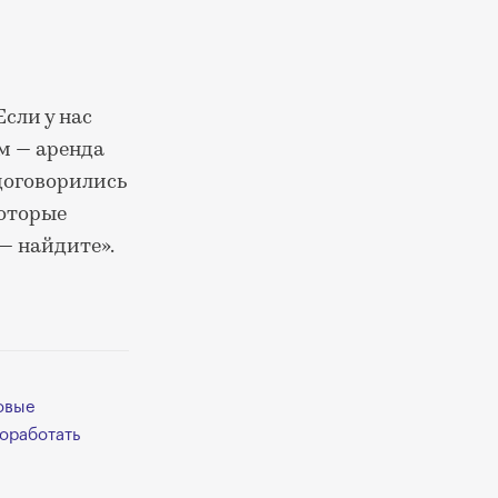
сли у нас
м — аренда
договорились
которые
— найдите».
новые
поработать