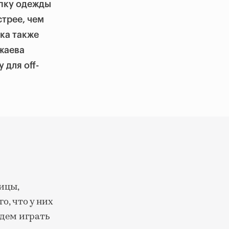
пку одежды
стрее, чем
ка также
жаева
 для off-
ицы,
о, что у них
удем играть