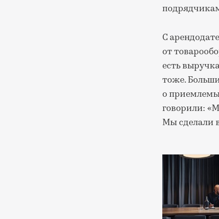
подрядчика
С арендодат
от товарообо
есть выручка
тоже. Больш
о приемлемых
говорили: «М
Мы сделали 