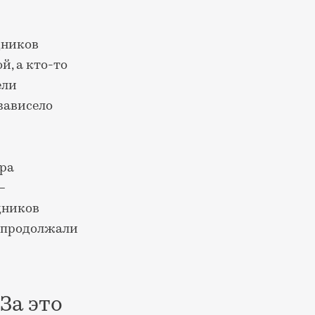
дников
й, а кто-то
ели
зависело
ора
—
удников
е продолжали
За это