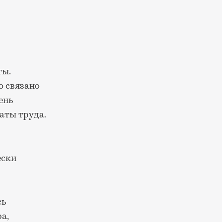
ты.
о связано
ень
аты труда.
ески
сь
а,