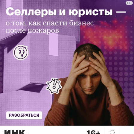
Где чему учиться. Эдтех-под