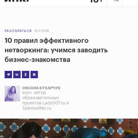
РАЗОБРАТЬСЯ
18.11.2018
10 правил эффективного
нетворкинга: учимся заводить
бизнес-знакомства
ОКСАНА КУХАРЧУК
коуч, автор
образовательных
проектов Lady007.ru и
TalentedMe.ru