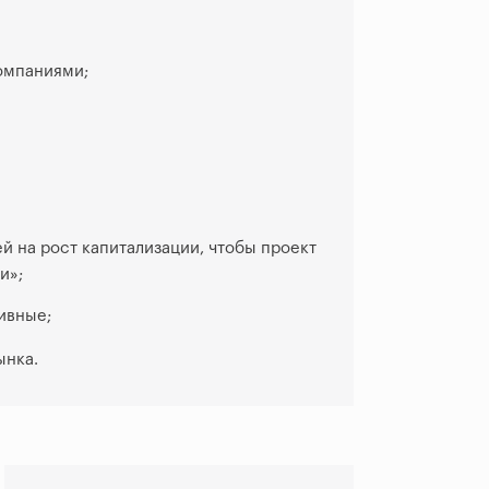
компаниями;
й на рост капитализации, чтобы проект
и»;
ивные;
ынка.