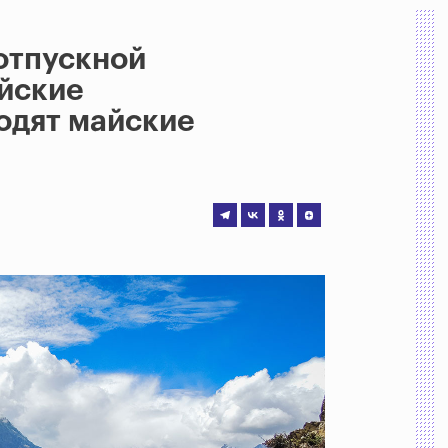
«отпускной
ийские
одят майские