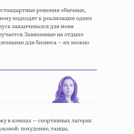
естандартные решения обычных,
зному подходят к реализации одних
тпуск заканчивался для меня
лучается. Завязанные на отдыхе
олезными для бизнеса — их можно
жу в кэмпах — спортивных лагерях
разной: похудение, танцы,