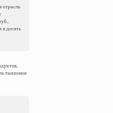
я отрасль
у
уб.,
 в десять
одуктов,
ль тампонов