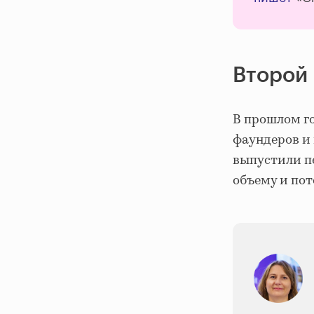
Второй
В прошлом го
фаундеров и 
выпустили п
объему и пот