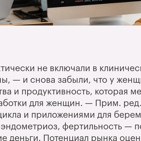
ктически не включали в клиничес
ны,
— и снова забыли, что у жен
тва и продуктивность, которая м
аботки для женщин.
— Прим. ред.
цикла и приложениями для бере
 эндометриоз, фертильность
— п
е деньги. Потенциал рынка оцени