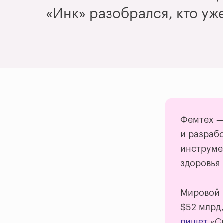
«
Инк
»
разобрался, кто уж
Фемтех
и разраб
инструме
здоровья
Мировой 
$52 млрд,
пишет
«Сп