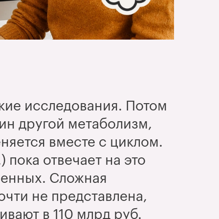
кие исследования. Потом
щин другой метаболизм,
еняется вместе с циклом.
) пока отвечает на это
менных. Сложная
очти не представлена,
вают в 110 млрд руб.