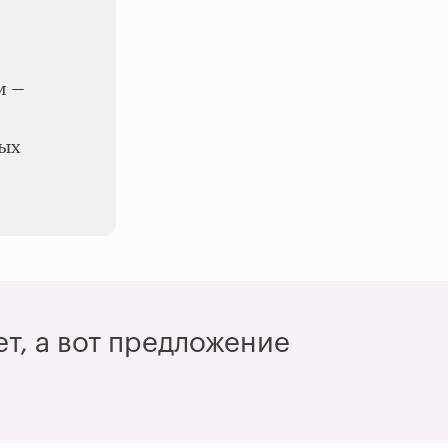
ом
—
ных
т, а вот предложение