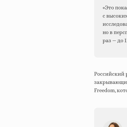
«Это пока
с высоки
исследов
но в перс
раз
—
до 1
Российский 
закрывающих
Freedom, кот