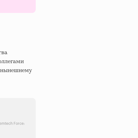
тва
коллегами
о нынешнему
emtech Force: