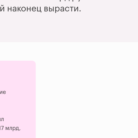
ей наконец вырасти.
ы
ие
ил
17 млрд,