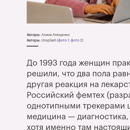
Авторы:
Алина Алещенко
Авторы:
Unsplash (
фото 1
,
фото 2
)
До 1993 года женщин пра
решили, что два пола рав
другая реакция на лекарс
Российский фемтех (разр
однотипными трекерами 
медицина
— диагностика,
хотя именно там настоящи