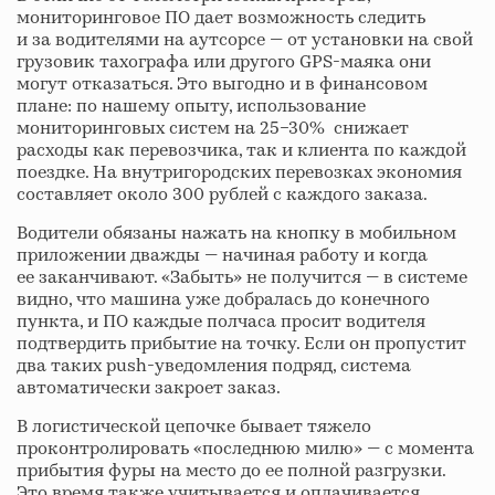
мониторинговое ПО дает возможность следить
и за водителями на аутсорсе — от установки на свой
грузовик тахографа или другого GPS-маяка они
могут отказаться. Это выгодно и в финансовом
плане: по нашему опыту, использование
мониторинговых систем на 25−30% снижает
расходы как перевозчика, так и клиента по каждой
поездке. На внутригородских перевозках экономия
составляет около 300 рублей с каждого заказа.
Водители обязаны нажать на кнопку в мобильном
приложении дважды — начиная работу и когда
ее заканчивают. «Забыть» не получится — в системе
видно, что машина уже добралась до конечного
пункта, и ПО каждые полчаса просит водителя
подтвердить прибытие на точку. Если он пропустит
два таких push-уведомления подряд, система
автоматически закроет заказ.
В логистической цепочке бывает тяжело
проконтролировать «последнюю милю» — с момента
прибытия фуры на место до ее полной разгрузки.
Это время также учитывается и оплачивается