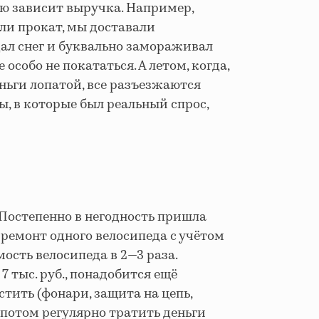
мую зависит выручка. Например,
али прокат, мы доставали
дал снег и буквально замораживал
особо не покататься. А летом, когда,
ньги лопатой, все разъезжаются
цы, в которые был реальный спрос,
 Постепенно в негодность пришла
ремонт одного велосипеда с учётом
ость велосипеда в 2—3 раза.
7 тыс. руб., понадобится ещё
астить (фонари, защита на цепь,
 потом регулярно тратить деньги