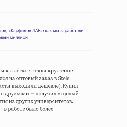
ов, «Карфидов ЛАБ»: как мы заработали
рвый миллион
тывал лёгкое головокружение
лся на оптовый заказ в Stels
части выходили дешевле). Купил
х с друзьями — получился целый
нты из других университетов.
— в работе было более