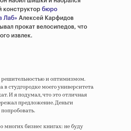
 он набил шишки и набрался
й конструктор
бюро
в Лаб»
Алексей Карфидов
рывал прокат велосипедов, что
ого извлек.
ть решительностью и оптимизмом.
ода в студгородке моего университета
т. И я подумал, что это отличная
пережал предложение. Деньги
 попробовать.
во многих бизнес книгах: не буду