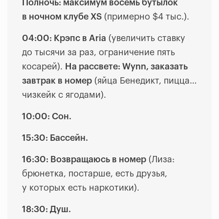
Полночь: максимум восемь бутылок
в ночном клубе XS
(
примерно $4 тыс.
).
04:00: Крэпс в Aria
(
увеличить ставку
до тысячи за раз, ограничение пять
косарей
).
На рассвете: Wynn, заказать
завтрак в номер
(яйца Бенедикт, пицца…
чизкейк с ягодами).
10:00: Сон.
15:30: Бассейн.
16:30: Возвращаюсь в номер
(
Лиза:
брюнетка, постарше, есть друзья,
у которых есть наркотики
).
18:30: Душ.