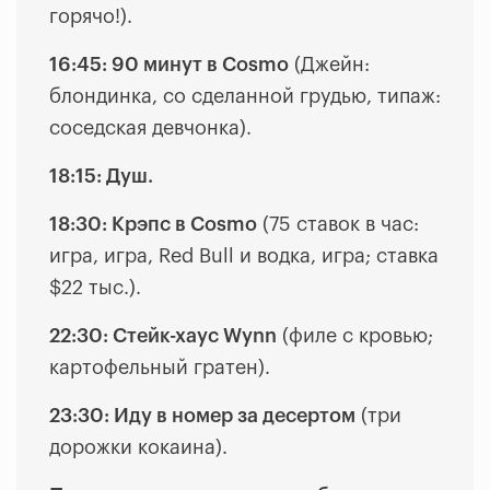
горячо!)
.
16:45: 90 минут в Cosmo
(
Джейн:
блондинка, со сделанной грудью, типаж:
соседская девчонка
).
18:15: Душ.
18:30: Крэпс в Cosmo
(
75 ставок в час:
игра, игра, Red Bull и водка, игра; ставка
$22 тыс.
).
22:30: Стейк-хаус Wynn
(
филе с кровью;
картофельный гратен
).
23:30: Иду в номер за десертом
(
три
дорожки кокаина
).