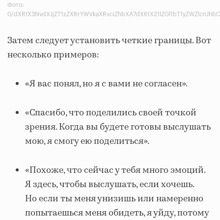
Фото:
0/dXRtX3NvdXJjZT1zZXRrYWVkaXRvciZhbXA7dXRtX21lZGl1bT1yZWZlcnJhb
Затем следует установить четкие границы. Вот
несколько примеров:
«Я вас понял, но я с вами не согласен».
«Спасибо, что поделились своей точкой
зрения. Когда вы будете готовы выслушать
мою, я смогу ею поделиться».
«Похоже, что сейчас у тебя много эмоций.
Я здесь, чтобы выслушать, если хочешь.
Но если ты меня унизишь или намеренно
попытаешься меня обидеть, я уйду, потому