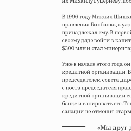
их Михаилу Гуцериеву, пос
В 1996 году Микаил Шишха
правления Бинбанка, а уже 
принадлежал ему. В перв
своему дяде войти в капи
$300 млн и стал минорит
Уже в начале этого года о
кредитной организации. В
председателем совета дир
с поста председателя пра
кредитной организации со
банк» и санировать его. 
санации не отменит стары
«Мы друг 