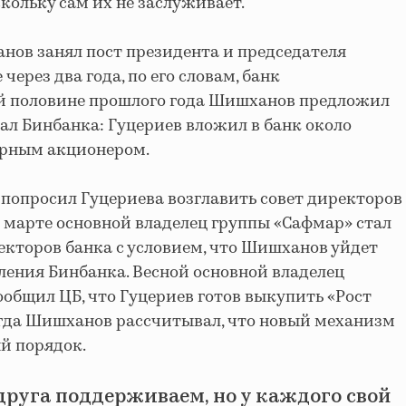
кольку сам их не заслуживает.
нов занял пост президента и председателя
через два года, по его словам, банк
ой половине прошлого года Шишханов предложил
тал Бинбанка: Гуцериев вложил в банк около
арным акционером.
н попросил Гуцериева возглавить совет директоров
 марте основной владелец группы «Сафмар» стал
екторов банка с условием, что Шишханов уйдет
вления Бинбанка. Весной основной владелец
общил ЦБ, что Гуцериев готов выкупить «Рост
Тогда Шишханов рассчитывал, что новый механизм
й порядок.
друга поддерживаем, но у каждого свой