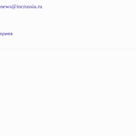
а
news@incrussia.ru
ериев