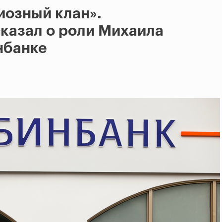
иозный клан».
казал о роли Михаила
нбанке