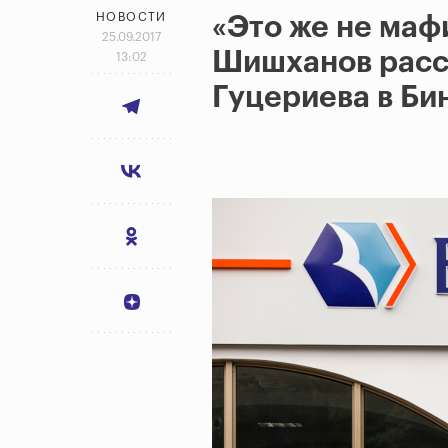
НОВОСТИ
«Это же не маф
25.09.2017
Шишханов расс
13:02
Гуцериева в Би