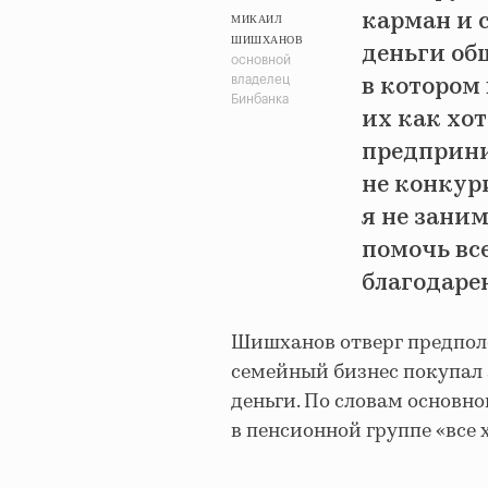
карман и с
МИКАИЛ
ШИШХАНОВ
деньги об
основной
в котором 
владелец
Бинбанка
их как хо
предприни
не конкур
я не зани
помочь все
благодарен
Шишханов отверг предполо
семейный бизнес покупал
деньги. По словам основно
в пенсионной группе «все 