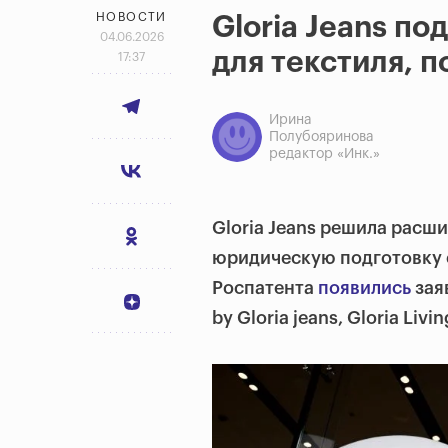
НОВОСТИ
Gloria Jeans по
04.06.2026
для текстиля, 
17:37
Ирина
Полубояринова
редактор «Инк.»
Gloria Jeans решила расш
юридическую подготовку с
Роспатента
появились
зая
by Gloria jeans, Gloria Livi