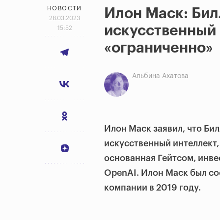
НОВОСТИ
Илон Маск: Бил
28.03.2023
искусственный
15:52
«ограниченно»
Альбина Ахатова
Илон Маск заявил, что Би
искусственный интеллект, 
основанная Гейтсом, инве
OpenAI. Илон Маск был со
компании в 2019 году.