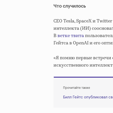
Что случилось
СЕО Tesla, SpaceX и Twitt
интеллекта (ИИ) сооснова
В
ветке твита
пользователя
Гейтса в OpenAI и его оп
«Я помню первые встречи 
искусственного интеллекта
Прочитайте также
Билл Гейтс опубликовал с