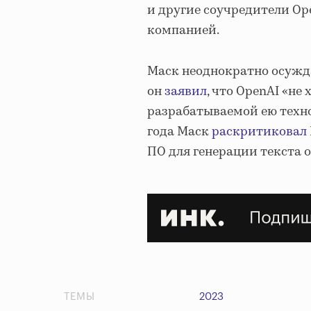
и другие соучредители Op
компанией.
Маск неоднократно осуждал
он
заявил
, что OpenAI «не
разрабатываемой ею технол
года Маск
раскритиковал
ПО для генерации текста о
ТЕМЫ
2023