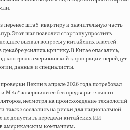
млн.
us перенес штаб-квартиру и значительную часть
пур. Этот шаг позволил стартапу упростить
позднее вызвал вопросы у китайских властей.
 декабре усилила критику. В Китае опасались,
под контроль американской корпорации перейдут
логии, данные и специалисты.
 проверки Пекин в апреле 2026 года потребовал
 и Meta* завершили ее без предварительного
ляторов, несмотря на происхождение технологий
ти также сослались на риски для национальной
е не допустить передачи китайских ИИ-
ов американским компаниям.