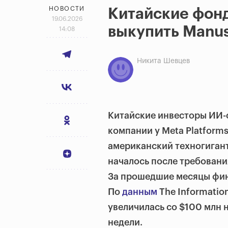
НОВОСТИ
Китайские фон
19.06.2026
выкупить Manus
14:08
Никита Шевцев
Китайские инвесторы ИИ-
компании у Meta Platforms
американский техногигант
началось после требовани
За прошедшие месяцы фин
По
данным
The Informatio
увеличилась со $100 млн 
недели.