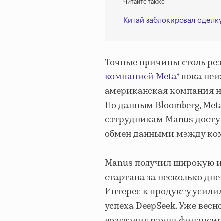
Читайте также
Китай заблокировал сделку
Точные причины столь рез
компанией Meta*
пока неи
американская компания н
По данным Bloomberg, Met
сотрудникам Manus досту
обмен данными между ко
Manus получил широкую из
стартапа за несколько дне
Интерес к продукту усил
успеха DeepSeek. Уже вес
возглавил раунд финансир