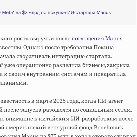
 Meta* на $2 млрд по покупке ИИ-стартапа Manus
кого роста выручки после
поглощения Manus
звестны. Однако после требования Пекина
ачала сворачивать интеграцию стартапа.
a* уже операционно разделила бизнесы, закрыла
п к своим внутренним системам и прекратила
мпаниями.
вестность в марте 2025 года, когда ИИ-агент
й после запуска разошелся по социальным сетям.
ило внимание к китайским ИИ-разработкам после
ной американский венчурный фонд Benchmark
ования Manus на $75 млн, в ходе которого стартап