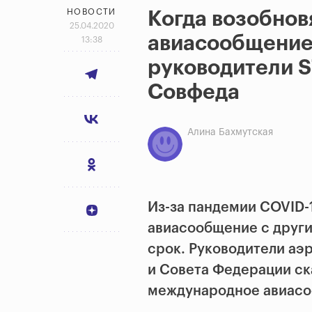
НОВОСТИ
Когда возобно
25.04.2020
авиасообщение
13:38
руководители S
Совфеда
Алина Бахмутская
Из-за пандемии COVID-
авиасообщение с други
срок. Руководители аэ
и Совета Федерации ска
международное авиасо