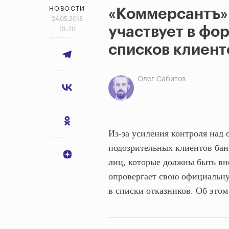
НОВОСТИ
«Коммерсантъ»
24.05.2018
участвует в фо
01:20
списков клиент
Олег Сабитов
Из-за усиления контроля над
подозрительных клиентов бан
лиц, которые должны быть вн
опровергает свою официальну
в списки отказников. Об это