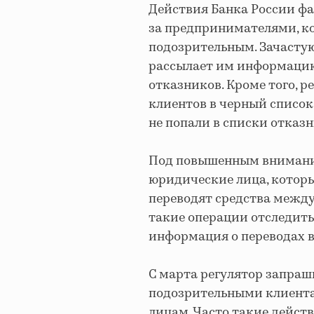
Действия Банка России ф
за предпринимателями, к
подозрительным. Зачастую
рассылает им информацию
отказников. Кроме того, р
клиентов в черный список
не попали в списки отказн
Под повышенным внимани
юридические лица, которы
переводят средства межд
такие операции отследить
информация о переводах 
С марта регулятор запраш
подозрительными клиента
лицам. Часто такие дейст