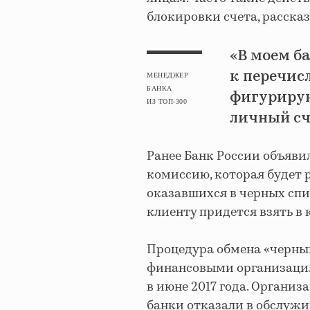
блокировки счета, расска
«В моем б
к перечис
МЕНЕДЖЕР
БАНКА
фигурирую
ИЗ ТОП-300
личный сч
Ранее Банк России объяв
комиссию, которая будет 
оказавшихся в черных спи
клиенту придется взять в
Процедура обмена «черны
финансовыми организация
в июне 2017 года. Органи
банки отказали в обслужи