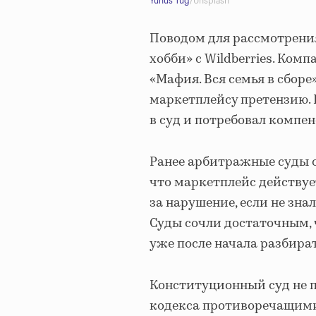
Yunus Tuğ
/Unsplash
Поводом для рассмотрения
хобби» с Wildberries. Ко
«Мафия. Вся семья в сбор
маркетплейсу претензию. 
в суд и потребовал компе
Ранее арбитражные суды о
что маркетплейс действу
за нарушение, если не зна
Суды сочли достаточным, 
уже после начала разбират
Конституционный суд не 
кодекса противоречащими