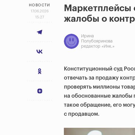
НОВОСТИ
Маркетплейсы о
17.06.2026
жалобы о конт
15:27
Ирина
Полубояринова
редактор «Инк.»
Конституционный суд Ро
отвечать за продажу конт
проверять миллионы товар
на обоснованные жалобы 
такое обращение, его мог
с продавцом.