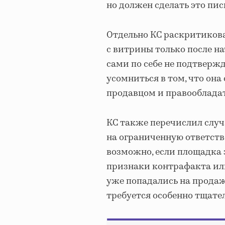
но должен сделать это пи
Отдельно КС раскритикова
с витрины только после на
сами по себе не подтверж
усомниться в том, что он
продавцом и правооблада
КС также перечислил случ
на ограниченную ответств
возможно, если площадка 
признаки контрафакта ил
уже попадались на продаж
требуется особенно тщате