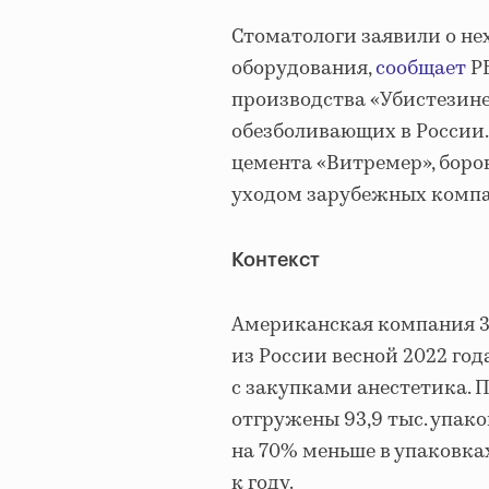
Стоматологи заявили о н
оборудования,
сообщает
РБ
производства «Убистезине
обезболивающих в России.
цемента «Витремер», боро
уходом зарубежных компа
Контекст
Американская компания 3М
из России весной 2022 год
с закупками анестетика. 
отгружены 93,9 тыс. упако
на 70% меньше в упаковка
к году.