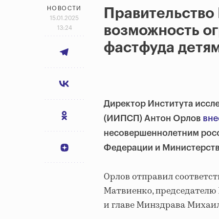
НОВОСТИ
Правительство
15.01.2025
возможность о
13:24
фастфуда детя
Директор Института иссл
(ИИПСП) Антон Орлов
вне
несовершеннолетним росс
Федерации и Министерств
Орлов отправил соответс
Матвиенко, председателю
и главе Минздрава Михаи