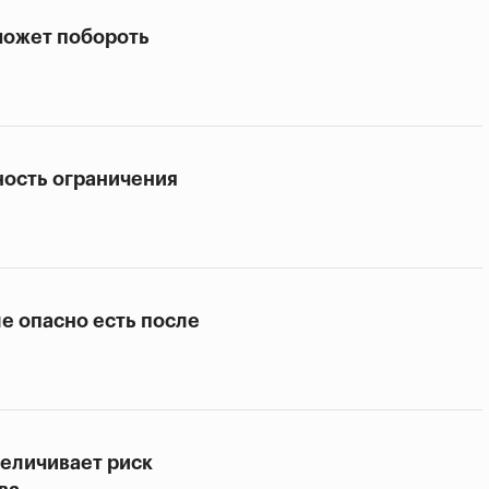
может побороть
ность ограничения
ле опасно есть после
величивает риск