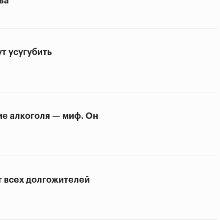
ва
т усугубить
ие алкоголя — миф. Он
т всех долгожителей