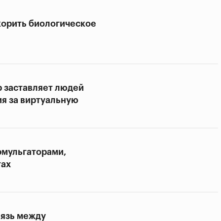
корить биологическое
р заставляет людей
ия за виртуальную
эмульгаторами,
тах
вязь между