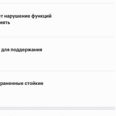
ет нарушение функций
амять
а для поддержания
траненные стойкие