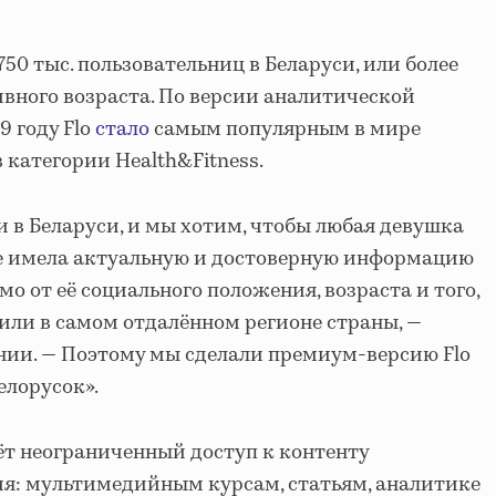
0 тыс. пользовательниц в Беларуси, или более
вного возраста. По версии аналитической
9 году Flo
стало
самым популярным в мире
 категории Health&Fitness.
и в Беларуси, и мы хотим, чтобы любая девушка
е имела актуальную и достоверную информацию
мо от её социального положения, возраста и того,
 или в самом отдалённом регионе страны, —
ании. — Поэтому мы сделали премиум-версию Flo
елорусок».
т неограниченный доступ к контенту
я: мультимедийным курсам, статьям, аналитике