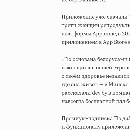
по беременности.
Приложение уже скачали 75
трети женщин репродукти
платформы Appannie, в 201
приложением в App Store в
«Flo основана белорусами 
и женщина в нашей стран
о своём здоровье независи
где она живет, — в Минске
рассказали dev.by в комп
навсегда бесплатной для б
Премиум-подписка Flo даё
и функционалу приложени