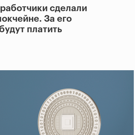
зработчики сделали
локчейне. За его
будут платить