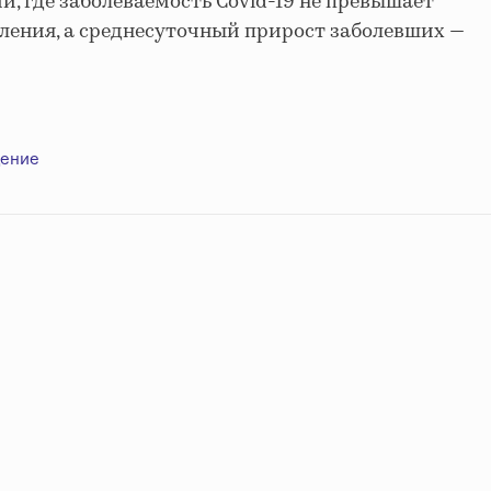
, где заболеваемость Covid-19 не превышает
селения, а среднесуточный прирост заболевших —
ение