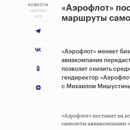
НОВОСТИ
«Аэрофлот» пос
14.07.2020
маршруты само
14:15
«Аэрофлот» меняет би
авиакомпания передаст
позволит снизить сред
гендиректор «Аэрофло
с
Михаилом Мишустин
«Аэрофлот» поставит на в
самолеты авиакомпании «