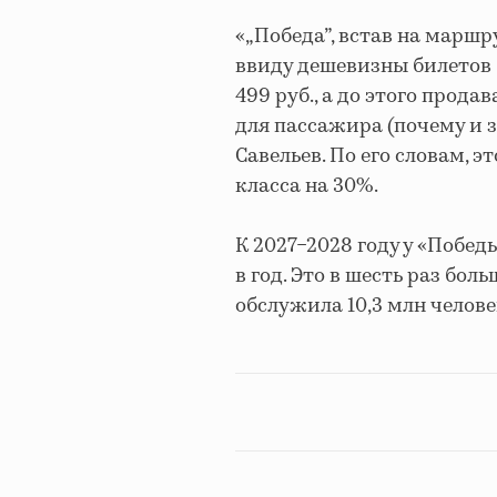
«„Победа”, встав на марш
ввиду дешевизны билетов —
499 руб., а до этого прода
для пассажира (почему и з
Савельев. По его словам, 
класса на 30%.
К 2027−2028 году у «Побед
в год. Это в шесть раз бол
обслужила 10,3 млн челове