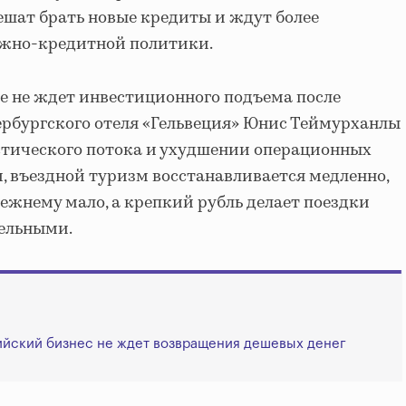
ешат брать новые кредиты и ждут более
ежно-кредитной политики.
е не ждет инвестиционного подъема после
ербургского отеля «Гельвеция» Юнис Теймурханлы
стического потока и ухудшении операционных
м, въездной туризм восстанавливается медленно,
ежнему мало, а крепкий рубль делает поездки
тельными.
сийский бизнес не ждет возвращения дешевых денег