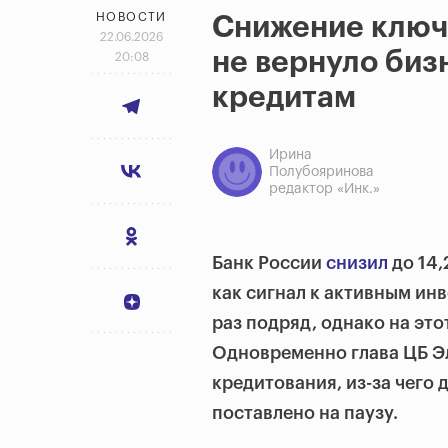
НОВОСТИ
Снижение ключе
22.06.2026
не вернуло биз
20:08
кредитам
Ирина
Полубояринова
редактор «Инк.»
Банк России
снизил
до 14,
как сигнал к активным ин
раз подряд, однако на это
Одновременно глава ЦБ Э
кредитования, из-за чего
поставлено на паузу.