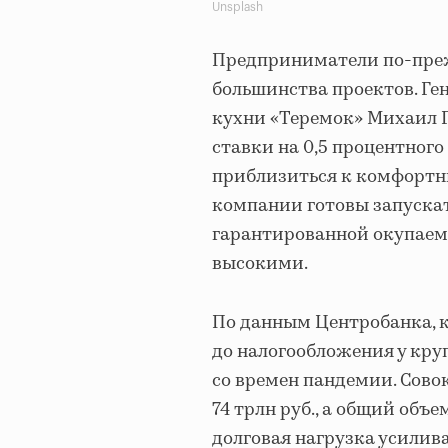
Unsplash
Предприниматели по-пр
большинства проектов. Ге
кухни «Теремок» Михаил Г
ставки на 0,5 процентног
приблизиться к комфортн
компании готовы запускат
гарантированной окупаем
высокими.
По данным Центробанка, к
до налогообложения у кр
со времен пандемии. Сово
74 трлн руб., а общий объе
долговая нагрузка усилив