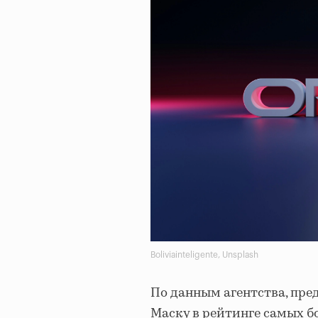
Boliviainteligente, Unsplash
По данным агентства, пр
Маску в рейтинге самых б