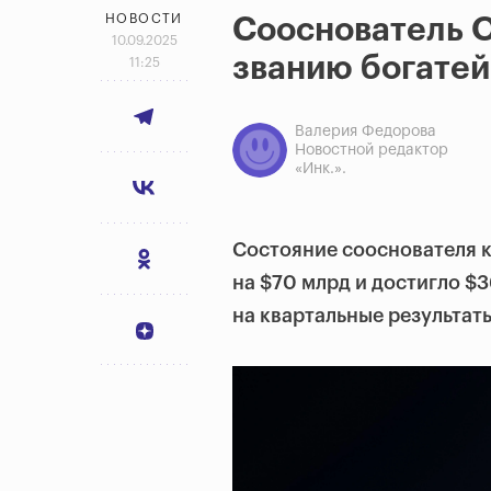
НОВОСТИ
Сооснователь O
10.09.2025
званию богатей
11:25
Валерия Федорова
Новостной редактор
«Инк.».
Состояние сооснователя 
на $70 млрд и достигло $
на квартальные результат