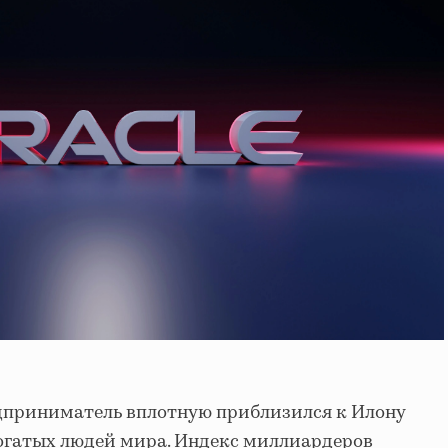
едприниматель вплотную приблизился к Илону
огатых людей мира. Индекс миллиардеров