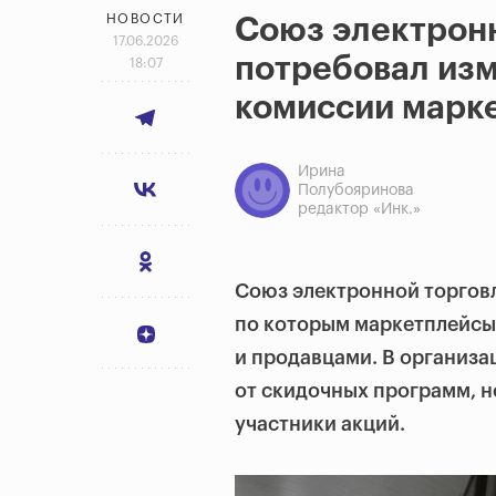
НОВОСТИ
Союз электрон
17.06.2026
потребовал изм
18:07
комиссии марк
Ирина
Полубояринова
редактор «Инк.»
Союз электронной торгов
по которым маркетплейсы
и продавцами. В организа
от скидочных программ, н
участники акций.