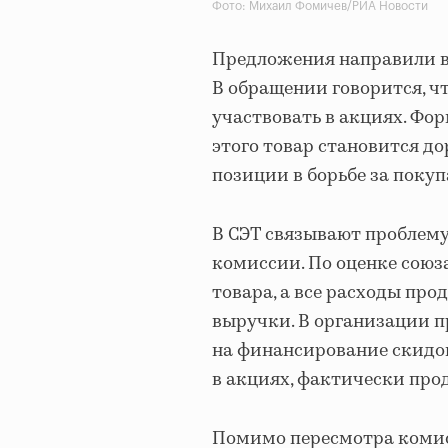
Фото: Михаил Фомичев/РИА Новости
Предложения направили в
В обращении говорится, 
участвовать в акциях. Фор
этого товар становится д
позиции в борьбе за покуп
В СЭТ связывают проблему
комиссии. По оценке союз
товара, а все расходы про
выручки. В организации пр
на финансирование скидок
в акциях, фактически про
Помимо пересмотра комис