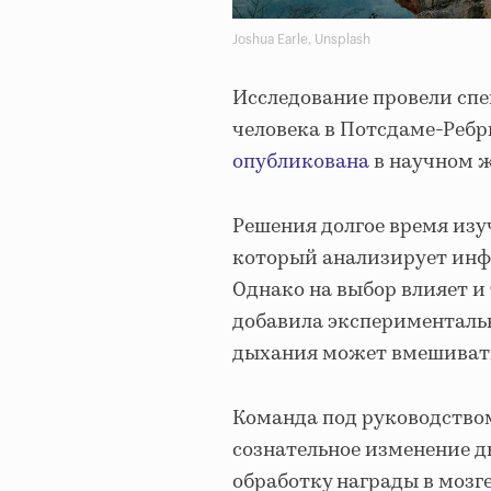
Joshua Earle, Unsplash
Исследование провели сп
человека в Потсдаме-Ребр
опубликована
в научном ж
Решения долгое время изуч
который анализирует инф
Однако на выбор влияет и
добавила экспериментальн
дыхания может вмешиватьс
Команда под руководством
сознательное изменение д
обработку награды в мозге