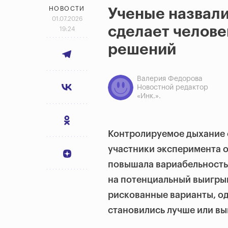
НОВОСТИ
Ученые назвали
01.07.2026
сделает челове
19:24
решений
Валерия Федорова
Новостной редактор
«Инк.».
Контролируемое дыхание 
участники эксперимента о
повышала вариабельность 
на потенциальный выигры
рискованные варианты, од
становились лучше или вы