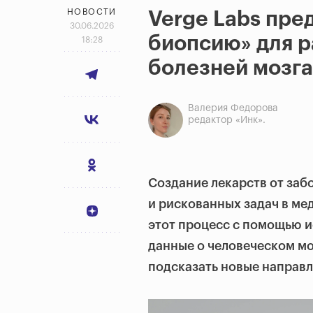
НОВОСТИ
Verge Labs пре
30.06.2026
биопсию» для р
18:28
болезней мозга
Валерия Федорова
редактор «Инк».
Создание лекарств от заб
и рискованных задач в ме
этот процесс с помощью и
данные о человеческом мо
подсказать новые направл