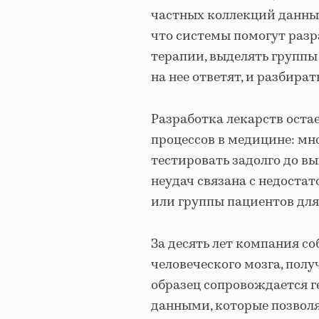
частных коллекций данных
что системы помогут раз
терапии, выделять группы
на нее ответят, и разбира
Разработка лекарств оста
процессов в медицине: м
тестировать задолго до вых
неудач связана с недост
или группы пациентов дл
За десять лет компания соб
человеческого мозга, пол
образец сопровождается 
данными, которые позволя