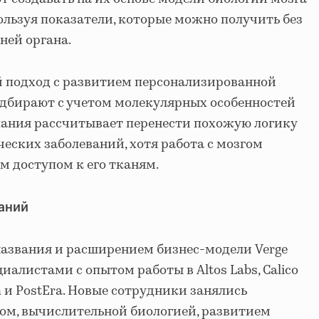
ользуя показатели, которые можно получить без
ней органа.
ой подход с развитием персонализированной
одбирают с учетом молекулярных особенностей
пания рассчитывает перенести похожую логику
ческих заболеваний, хотя работа с мозгом
 доступом к его тканям.
аний
названия и расширением бизнес-модели Verge
иалистами с опытом работы в Altos Labs, Calico
lth и PostEra. Новые сотрудники занялись
ом, вычислительной биологией, развитием