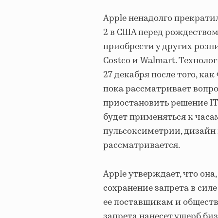
Apple ненадолго прекратил
2 в США перед рождеством
приобрести у других розн
Costco и Walmart. Технол
27 декабря после того, ка
пока рассматривает вопро
приостановить решение IT
будет применяться к часам 
пульсоксиметрии, дизайн 
рассматривается.
Apple утверждает, что она,
сохранение запрета в сил
ее поставщикам и обществ
запрета нанесет ущерб би