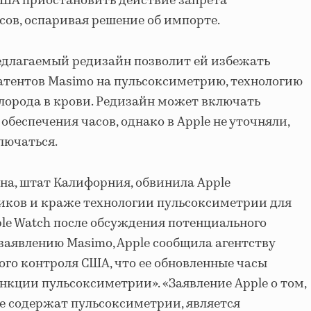
США приостановить действие запрета
сов, оспаривая решение об импорте.
едлагаемый редизайн позволит ей избежать
атентов Masimo на пульсоксиметрию, технологию
лорода в крови. Редизайн может включать
беспечения часов, однако в Apple не уточняли,
лючаться.
а, штат Калифорния, обвинила Apple
иков и краже технологии пульсоксиметрии для
ple Watch после обсуждения потенциального
заявлению Masimo, Apple сообщила агентству
го контроля США, что ее обновленные часы
нкции пульсоксиметрии». «Заявление Apple о том,
не содержат пульсоксиметрии, является