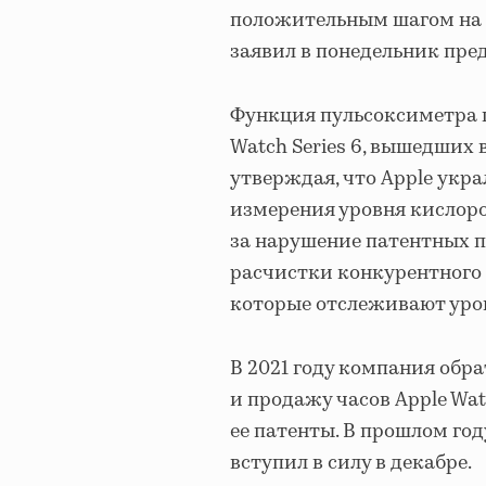
положительным шагом на п
заявил в понедельник пре
Функция пульсоксиметра п
Watch Series 6, вышедших в
утверждая, что Apple укр
измерения уровня кислоро
за нарушение патентных п
расчистки конкурентного п
которые отслеживают уров
В 2021 году компания обра
и продажу часов Apple Wa
ее патенты. В прошлом год
вступил в силу в декабре.