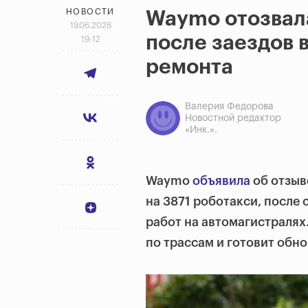
НОВОСТИ
Waymo отозвал
19.06.2026
после заездов 
19:12
ремонта
Валерия Федорова
Новостной редактор
«Инк.».
Waymo
объявила
об отзыв
на 3871 роботакси, после
работ на автомагистралях
по трассам и готовит обн