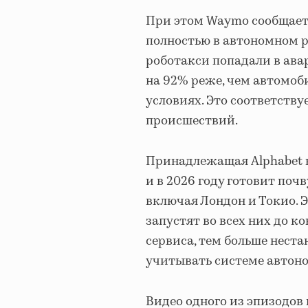
При этом Waymo сообщает,
полностью в автономном р
роботакси попадали в ав
на 92% реже, чем автомоб
условиях. Это соответству
происшествий.
Принадлежащая Alphabet 
и в 2026 году готовит почв
включая Лондон и Токио. Э
запустят во всех них до к
сервиса, тем больше нес
учитывать системе автоно
Видео одного из эпизодов