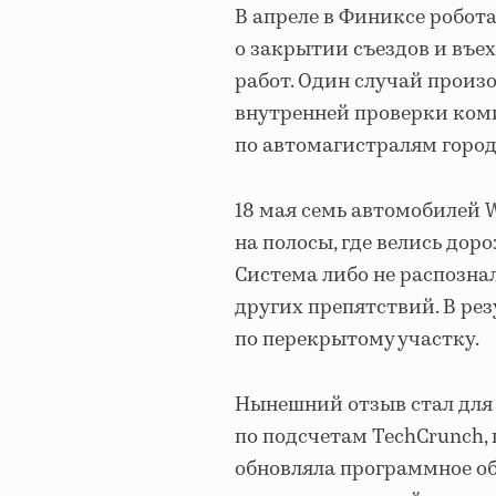
В апреле в Финиксе робот
о закрытии съездов и въе
работ. Один случай произош
внутренней проверки ком
по автомагистралям город
18 мая семь автомобилей
на полосы, где велись дор
Система либо не распозна
других препятствий. В ре
по перекрытому участку.
Нынешний отзыв стал для 
по подсчетам TechCrunch,
обновляла программное об