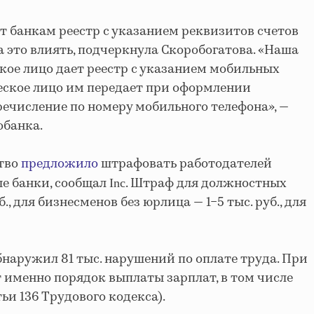
 банкам реестр с указанием реквизитов счетов
а это влиять, подчеркнула Скоробогатова. «Наша
ское лицо дает реестр с указанием мобильных
еское лицо им передает при оформлении
еречисление по номеру мобильного телефона», —
обанка.
ство
предложило
штрафовать работодателей
ые банки, сообщал
. Штраф для должностных
Inc
., для бизнесменов без юрлица — 1−5 тыс. руб., для
бнаружил 81 тыс. нарушений по оплате труда. При
 именно порядок выплаты зарплат, в том числе
ьи 136 Трудового кодекса).