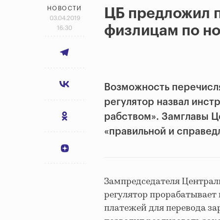
НОВОСТИ
ЦБ предложил 
03.04.2019
физлицам по н
16:30
Возможность перечисля
регулятор назвал инст
рабством». Замглавы Ц
«правильной и справед
Зампредседателя Централь
регулятор прорабатывает
платежей для перевода зар