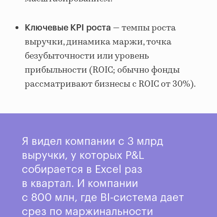
— темпы роста
Ключевые KPI роста
выручки, динамика маржи, точка
безубыточности или уровень
прибыльности (ROIC; обычно фонды
рассматривают бизнесы с ROIC от 30%).
Я видел компании с 3 млрд
выручки, у которых P&L
собирается в Excel раз
в квартал. И компании
с 800 млн, где BI-система дает
срез по маржинальности