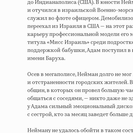
до Индианаполиса (США). В юности Ней
и отучился в израильской Военно-морск
служил во флоте офицером. Демобилизов
переехал из Израиля в США — на этот ра
карьеру профессиональной модели его 
титула «Мисс Израиль» среди подростк
поддержкой бабушки, Адам поступил в
имени Баруха.
Осев в мегаполисе, Нейман долго не мо
и отстраненности городских жителей. В
общин, в которых он провел большую ча
общаться с соседями, — никто даже не з
у Адама сильный эмоциональный дискомф
с сестрой, кто за месяц заведет больше
Нейману не удалось обойти в таком сос