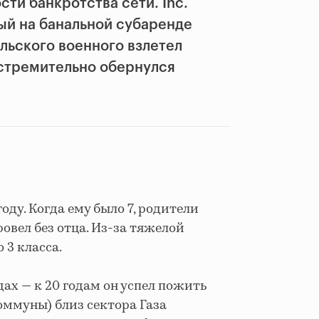
сти банкротства сети. Inc.
ый на банальной субаренде
льского военного взлетел
 стремительно обернулся
оду. Когда ему было 7, родители
ровел без отца. Из-за тяжелой
 3 класса.
ах — к 20 годам он успел пожить
коммуны) близ сектора Газа