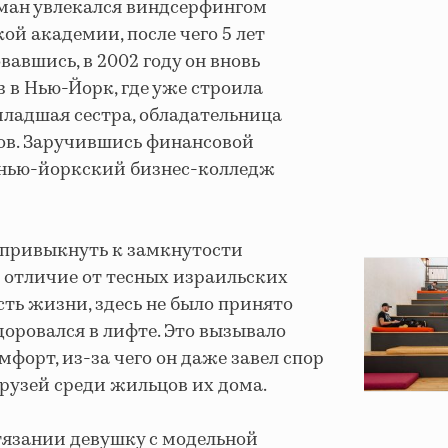
ман увлекался виндсерфингом
ой академии, после чего 5 лет
авшись, в 2002 году он вновь
з в Нью-Йорк, где уже строила
младшая сестра, обладательница
ов. Заручившись финансовой
 нью-йоркский бизнес-колледж
г привыкнуть к замкнутости
 отличие от тесных израильских
сть жизни, здесь не было принято
доровался в лифте. Это вызывало
орт, из-за чего он даже завел спор
 друзей среди жильцов их дома.
тязании девушку с модельной