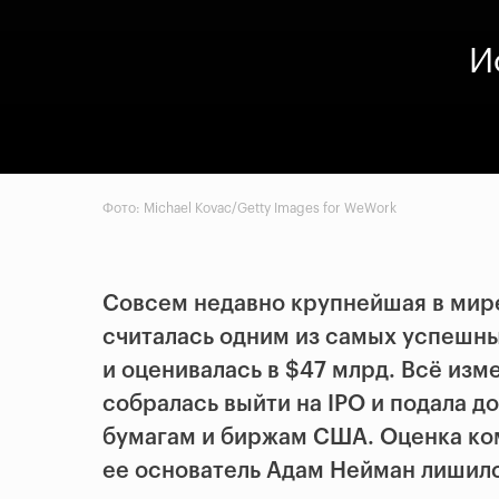
И
Фото: Michael Kovac/Getty Images for WeWork
Совсем недавно крупнейшая в мир
считалась одним из самых успешны
и оценивалась в $47 млрд. Всё изме
собралась выйти на IPO и подала 
бумагам и биржам США. Оценка ком
ее основатель Адам Нейман лишил