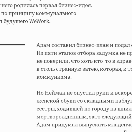
 него родилась первая бизнес-идея.
я по принципу коммунального
п будущего WeWork.
Адам составил бизнес-план и подал 
Из пяти этапов отбора задумка не п
не поверили, что хоть кто-то в здра
в столь странную затею, которая, к 
коммунизма.
Но Нейман не опустил руки и вскор
женской обуви со складными каблук
сестры, ходившей по городу на шпил
мертворожденным, зато следующий 
Адам придумал выпускать младенч