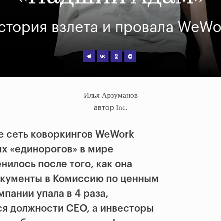
стория взлета и провала WeWo
Илья Арзуманов
Inc.
автор
е сеть коворкингов WeWork
х «единорогов» в мире
нилось после того, как она
документы в Комиссию по ценным
пании упала в 4 раза,
ся должности CEO, а инвесторы