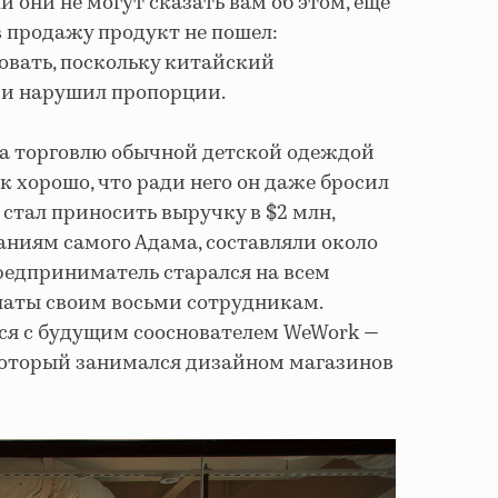
 они не могут сказать вам об этом, еще
 в продажу продукт не пошел:
овать, поскольку китайский
 и нарушил пропорции.
на торговлю обычной детской одеждой
к хорошо, что ради него он даже бросил
с стал приносить выручку в $2 млн,
аниям самого Адама, составляли около
предприниматель старался на всем
латы своим восьми сотрудникам.
ся с будущим сооснователем WeWork —
оторый занимался дизайном магазинов