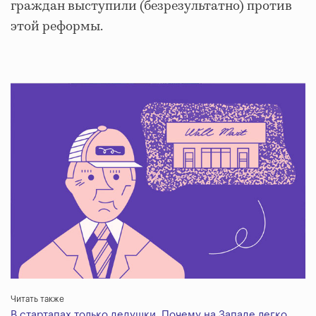
граждан выступили (безрезультатно) против
этой реформы.
Читать также
В стартапах только дедушки. Почему на Западе легко