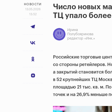
НОВОСТИ
Число новых ма
13.05.2026
ТЦ упало более
13:52
Ирина
Полубояринова
редактор «Инк.»
Российские торговые цент
со стороны ретейлеров. Н
а закрытий становится бол
в 52 крупнейших ТЦ Моск
площадью 21 тыс. кв. м. П
точек и на 26,9% меньше п