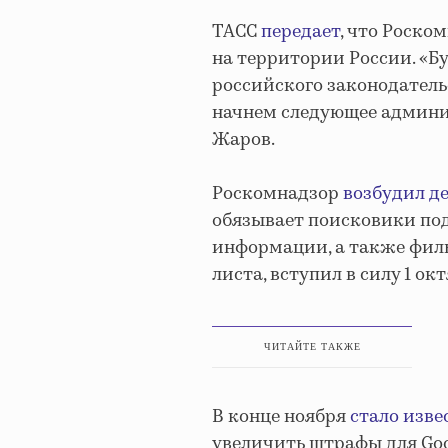
ТАСС
передает
, что Роско
на территории России. «Б
российского законодатель
начнем следующее админис
Жаров.
Роскомнадзор
возбудил де
обязывает поисковики по
информации, а также филь
листа, вступил в силу 1 окт
ЧИТАЙТЕ ТАКЖЕ
В конце ноября
стало изве
увеличить штрафы для Goog