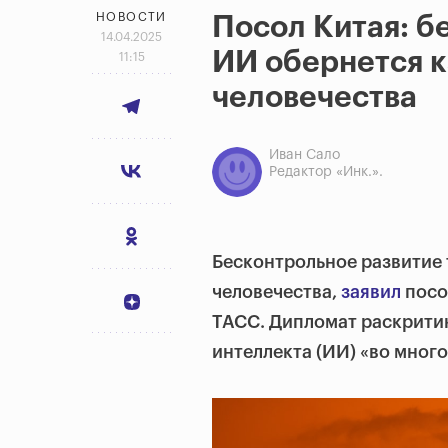
НОВОСТИ
Посол Китая: б
14.04.2025
ИИ обернется к
11:15
человечества
Иван Сало
Редактор «Инк.».
Бесконтрольное развитие 
человечества,
заявил
посо
ТАСС. Дипломат раскритик
интеллекта (ИИ) «во мног