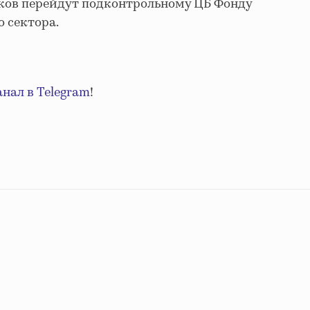
ков перейдут подконтрольному ЦБ Фонду
 сектора.
анал в Telegram
!