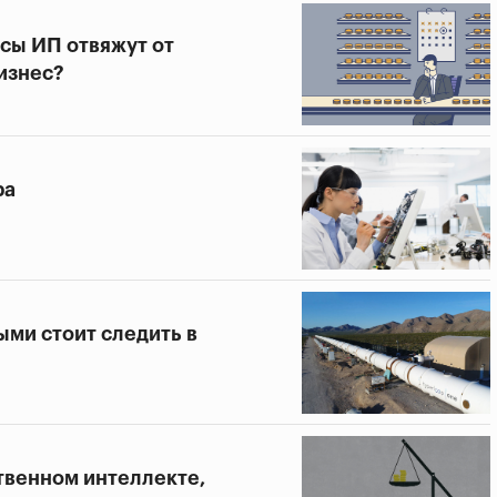
сы ИП отвяжут от
изнес?
ра
ыми стоит следить в
твенном интеллекте,