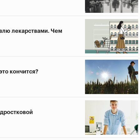
влю лекарствами. Чем
это кончится?
одростковой