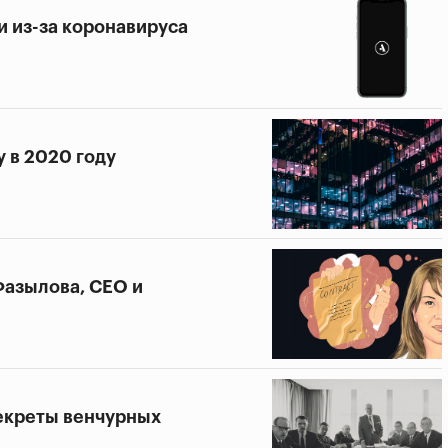
и из-за коронавируса
у в 2020 году
 Фазылова, СЕО и
секреты венчурных