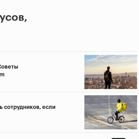
усов,
Советы
rm
ть сотрудников, если