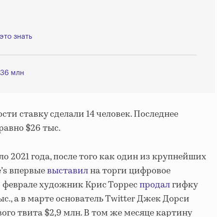
это знать
,36 млн
ти ставку сделали 14 человек. Последнее
равно $26 тыс.
о 2021 года, после того как один из крупнейших
e’s впервые
выставил
на торги цифровое
В феврале художник Крис Торрес
продал
гифку
ыс., а в марте основатель Twitter Джек Дорси
вого твита $2,9 млн. В том же месяце картину