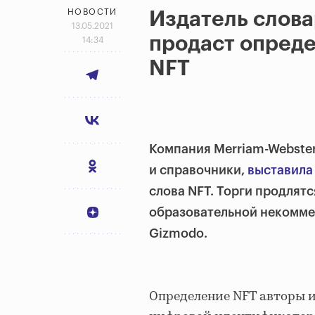
НОВОСТИ
Издатель слова
13.05.2021
продаст опреде
14:34
NFT
Компания Merriam-Webste
и справочники,
выставила
слова NFT. Торги продлятс
образовательной некоммер
Gizmodo.
Определение NFT авторы 