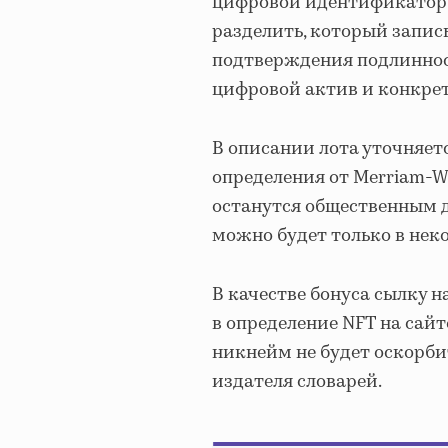
цифровой идентификатор, 
разделить, который запис
подтверждения подлиннос
цифровой актив и конкрет
В описании лота уточняет
определения от Merriam-We
останутся общественным д
можно будет только в нек
В качестве бонуса сылку н
в определение NFT на сайте
никнейм не будет оскорби
издателя словарей.