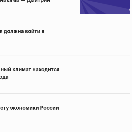
вниками — Дмитрий
я должна войти в
ный климат находится
года
осту экономики России