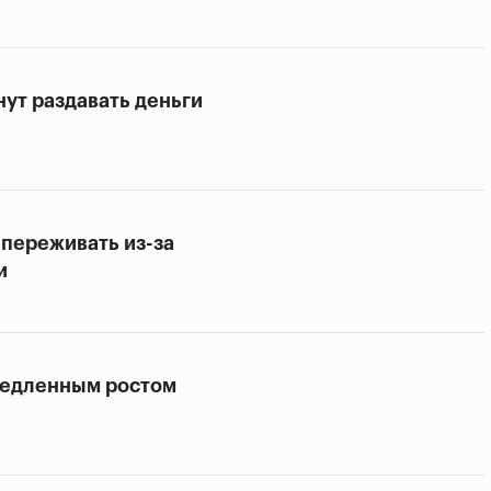
нут раздавать деньги
 переживать из-за
и
медленным ростом