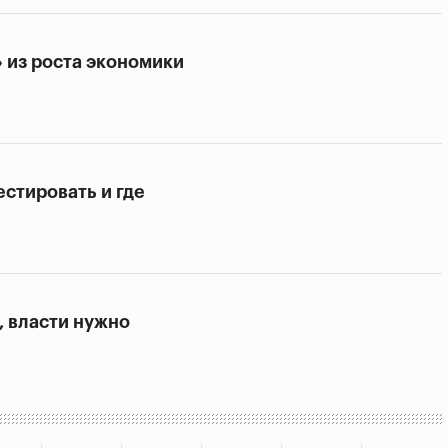
 из роста экономики
естировать и где
, власти нужно